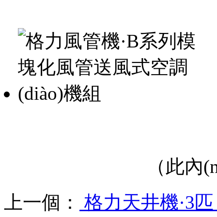
（此內(n
上一個：
格力天井機·3匹 