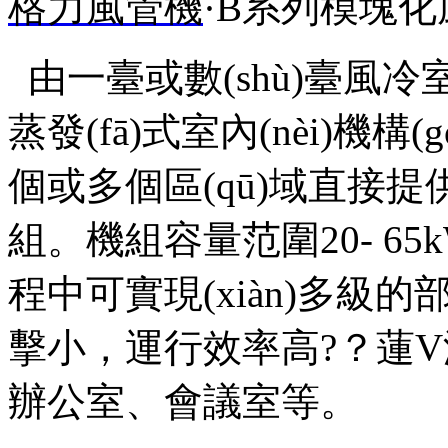
格力風管機
·B系列模塊化
由一臺或數(shù)臺風
蒸發(fā)式室內(nèi)機構
個或多個區(qū)域直接提供
組。機組容量范圍20- 65
程中可實現(xiàn)多級的部分
擊小，運行效率高?？蓮
辦公室、會議室等。