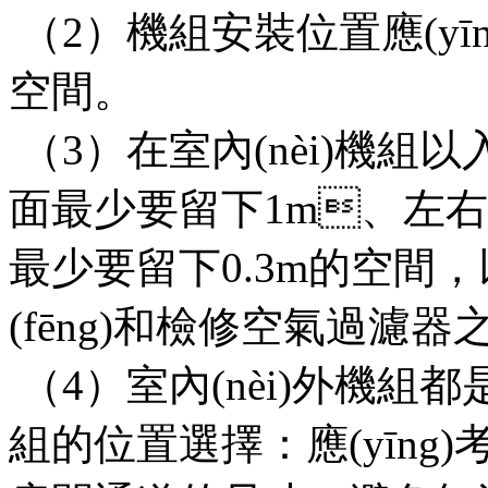
（2）機組安裝位置應(yīn
空間。
（3）在室內(nèi)機組以
面最少要留下1m、左右
最少要留下0.3m的空間
(fēng)和檢修空氣過濾器之用
（4）室內(nèi)外機組都
組的位置選擇：應(yīn