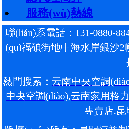
服務(wù)熱線
聯(lián)系電話：131-0880-88
(qū)福碩街地中海水岸銀沙2
熱門搜索：
云南中央空調(diào
中央空調(diào)
,
云南家用格力空調
專賣店
,
昆