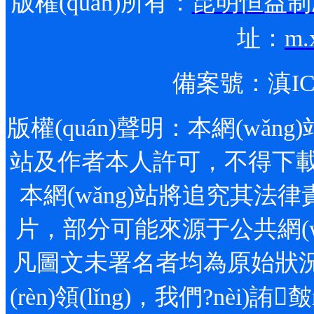
版權(quán)所有：
昆明恒益制冷
址：
m.
備案號：
滇IC
版權(quán)聲明：本網(wǎng)站
站及作者本人許可，不得下載、
本網(wǎng)站將追究其法律責
片，部分可能來源于公共網(wǎn
凡圖文未署名者均為原始狀況，
(rèn)領(lǐng)，我們?nè