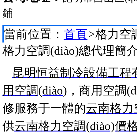
鋪
當前位置：
首頁
>
格力空調
格力空調(diào)總代理簡
昆明恒益制冷設備工程
用
空調(diào)
，商用空調(
修服務于一體的
云
南
格力空
供
云南格力空
調(diào)價