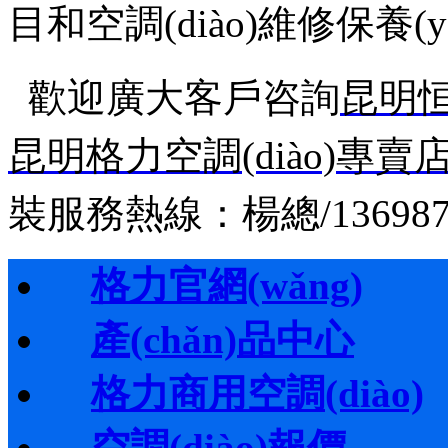
目和空調(diào)維修保養(yǎ
歡迎廣大客戶
咨詢
昆明
昆明格力空調(diào)專賣
裝服務熱線：楊總/136987707
格力官網(wǎng)
產(chǎn)品中心
格力商用空調(diào)
空調(diào)報價