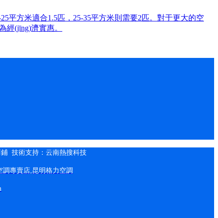
方米適合1.5匹，25-35平方米則需要2匹。對于更大的空
(jīng)濟實惠。
商鋪
技術支持：
云南熱搜科技
空調專賣店
,
昆明格力空調
m