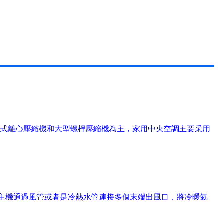
分體式離心壓縮機和大型螺桿壓縮機為主，家用中央空調主要采用
是由一臺主機通過風管或者是冷熱水管連接多個末端出風口，將冷暖氣