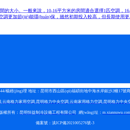
小。一般來說，10-16平方米的房間適合選擇1匹空調，16-25平
加節(jié)能環(huán)保，雖然初期投入較高，但長期使用更為經
44/楊經(jīng)理
地址：
昆明市西山區(qū)福碩街地中海水岸銀沙2幢17號
調
,
云南格力家用空調
,
昆明格力中央空調
,
云南家用格力空調
,
昆明
格力中央
版權所有：
昆明恒益制冷設備工程有限公司
網(wǎng)址：
m.xiannuwu.co
備案號：
滇ICP備2021005276號-3