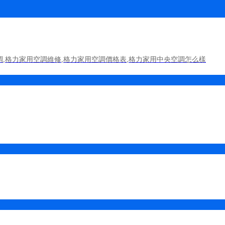
調
,
格力家用空調維修
,
格力家用空調價格表
,
格力家用中央空調怎么樣