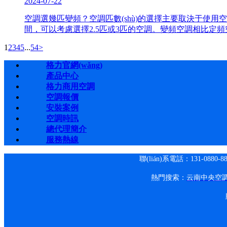
2024-07-22
空調選幾匹變頻？空調匹數(shù)的選擇主要取決于使用空間的大
間，可以考慮選擇2.5匹或3匹的空調。變頻空調相比定頻空調更
1
2
3
4
5
...
54
>
格力官網(wǎng)
產品中心
格力商用空調
空調報價
安裝案例
空調時訊
總代理簡介
服務熱線
聯(lián)系電話：131-0880-88
熱門搜索：
云南中央空