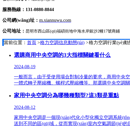
服務熱線：131-0880-8844
公司網(wǎng)址：
m.xiannuwu.com
公司地址：
昆明市西山區(qū)福碩街地中海水岸銀沙2幢17號商鋪
當前位置：
首頁
>
格力空調信息動態(tài)
>
格力空調行業(yè)動態(
選購商用中央空調的3大指標關鍵看什么
2024-08-19
一般而言，由于受使用場合對制冷量的要求，商用中央空
一體式轉子壓縮機、螺桿式壓縮機等。那選購中央空調
家用中央空調分為哪幾種類型?這3類是重點
2024-08-12
家用中央空調是一個現(xiàn)代化小型化獨立空調系統(tǒ
送到不同的區(qū)域，從而實現(xiàn)室內空氣調節(jié)的