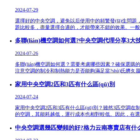
2024-07-29
選擇好的中央空調，避免以后使用中的頻繁發(fā)生問題
題比較多，盡量選擇合適的，才能帶來不錯的效果。
多聯(lián)機空調如何選?中央空調代理分享3大
2024-07-26
多聯(lián)機空調如何選？需要考慮哪些因素？確保選購的
注意空調的制冷和制熱能力是否能夠滿足當?shù)氐臍夂蜃
家用中央空調2匹和3匹有什么區(qū)別
2024-07-24
家用中央空調2匹和3匹有什么區(qū)別？雖然3匹空調在制
的空調，其能耗越低，運行成本也相對較低。因此，在選擇大
中央空調選幾匹變頻的好?格力云南專賣店有什