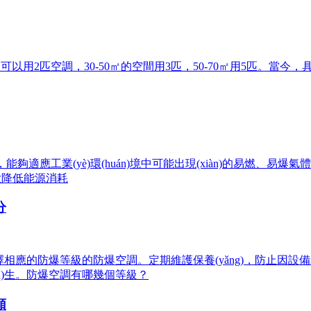
以用2匹空調，30-50㎡的空間用3匹，50-70㎡用5匹。當
，能夠適應工業(yè)環(huán)境中可能出現(xiàn)的易燃、易爆氣體和
能大大降低能源消耗
分
相應的防爆等級的防爆空調。定期維護保養(yǎng)，防止因設備老化、
ā)生。防爆空調有哪幾個等級？
類