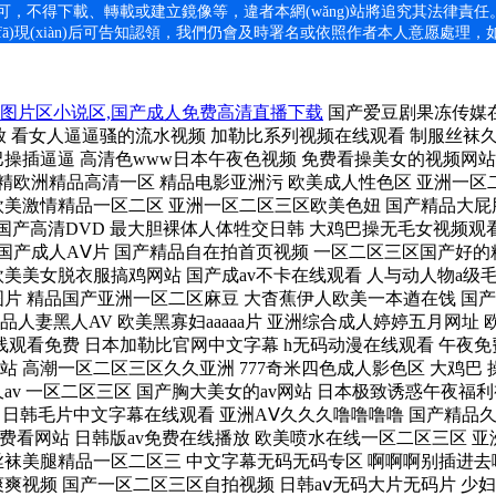
許可，不得下載、轉載或建立鏡像等，違者本網(wǎng)站將追究其法律責
)現(xiàn)后可告知認領，我們仍會及時署名或依照作者本人意愿處理，如未及時聯
区图片区小说区,国产成人免费高清直播下载
国产爱豆剧果冻传媒在线 男女性高爱潮免免费观看 熟妇乱子伦视频在线播放 欧美成狂野欧美在线观看 国产精品日韩av一区二区 成a片无码免费播放 看女人逼逼骚的流水视频 加勒比系列视频在线观看 制服丝袜久久丝袜师生影影 男人的天堂好色在线观看 好湿?好紧?太爽了游戏 欧美色一区二区三区四区 久久无码中文字幕免费影院 打鸡巴操插逼逼 高清色www日本午夜色视频 免费看操美女的视频网站 日本最大中文字幕在线资源 不卡有码免费的黄色网站 无码av天堂一区二区三区 厕所偷拍15p 国产国语自产精品视频在 欧洲精欧洲精品高清一区 精品电影亚洲污 欧美成人性色区 亚洲一区二区AV在线观看 国产成人综合欧美精品久久 国产偷窥熟女精品视频 久久久久久久久极品99 亚洲精品国产精品乱码不卡 亚洲欧美激情精品一区二区 亚洲一区二区三区欧美色妞 国产精品大屁股白浆aa 亚洲一区二区三区四区黄 熟妇的荡欲bd高清 1769国产精品短视频 男女边吃奶边做边爱视频 久久免费看少妇a级黄片 国产高清DVD 最大胆裸体人体牲交日韩 大鸡巴操无毛女视频观看 天天视频天天爽 日韩毛片中文字幕在线观看 国产片婬乱一级毛片视潘 肉体裸交137大胆摄影 gogogo高清在线日本 国语对白国产成人AⅤ片 国产精品自在拍首页视频 一区二区三区国产好的精品 欧美一区二区三区精品免费 美女在床上鸡巴22免费 3p艹嗯嗯啊啊 国产日韩欧美精品线路一区 男人跟女人操黄片儿操逼 欧美美女脱衣服搞鸡网站 国产成av不卡在线观看 人与动人物a级毛片中文 最近更新中文字幕手机版 精品57页国产100页 无套挺进少妇私下处内射 天天夜i日日清莫一97 日本一级特黄大片做受图片 精品国产亚洲一区二区麻豆 大杳蕉伊人欧美一本遒在饯 国产一区二区叉叉动态图 亚洲 欧美 激情 在线 国产亚洲精99品精99 天天影视之色香欲宗合网 欧美成人免费不卡在线观看 成人区精品人妻黑人AV 欧美黑寡妇aaaaa片 亚洲综合成人婷婷五月网址 欧美最猛性xxxx 伊人亚洲大杳蕉色无码 国产在线播放线99香蕉 青青青免费网站在线观看 国内精品77777水潮 国产三级视频在线观看免费 日本加勒比官网中文字幕 h无码动漫在线观看 午夜免费福利88888 成人网站色多app下载 亚洲精品无码中文久久久 北岛玲精品一区二区三区 少妇被爽到高潮 艹女人下面啊啊啊叫网站 高潮一区二区三区久久亚洲 777奇米四色成人影色区 大鸡巴 操出水在线观看 噜噜色综合噜噜色噜噜色 自拍欧美日韩 久久国产加勒比精品无码 插逼啊啊啊啊片 男人的天堂亚洲久18禁 久久av 一区二区三区 国产胸大美女的av网站 日本极致诱惑午夜福利视频 青青青青爽极品在线视频 插女人阴道视频 国产精品人妻无码久久久 国产做a爰片久久毛片a 欧美午夜理论三级在线观看 日韩毛片中文字幕在线观看 亚洲AⅤ久久久噜噜噜噜 国产精品久久久久精品一区二区 美女查比比网址 综合亚洲AV图片区 伊人亚洲综合网色av另类 欧美日韩国产狼人久久久 国产美女视频免费看网站 日韩版av免费在线播放 欧美喷水在线一区二区三区 亚洲深深色噜噜狠狠网站 国产品久久久久久久久久不 在线观看a片免费网站 操鸡免费网站在线看认证 天天摸夜夜添高潮出水 丝袜美腿精品一区二区三 中文字幕无码无码专区 啊啊啊别插进去啊啊视频 少妇特黄a一区二区三区苍 ?国产精品久久精品三级 诱奸农村小处女 想让大鸡巴透逼视频网站 国产精品美女www爽爽爽视频 国产一区二区三区自拍视频 日韩aⅴ无码大片无码片 少妇2做爰伦理 激情五月综合色婷婷综合 肉狂插视频喷了 特殊重囗味sm在线观看无码 久久精品女人天堂av麻 7788人成免费a片 日中国老太婆逼 久久国产高清伦理久久一 一道本中文字幕在线观看 男人插女人骚视频988 操美女美女啊啊啊美女啊 大鸡巴巴逼逼逼逼逼逼逼 国产一二级视频在线观看 аⅴ的天堂网最新版在线 操逼网址站操快操外国人 大肉棒操逼视屏 WWW黄色大黑屌Con 97超pen公开视频18 婷婷视频在线观看免费视频 插进去啊啊啊不要要麻豆 国产污不卡视频在线观看 玩乳吃奶无遮挡免费视频 精品国产女同疯狂摩擦2 久久综合亚洲鲁鲁五月天 亚洲东京热无码av专区 中国露脸少妇av一区二区 国产精品国产三级国产剧情 手插逼比鸡吧插逼更舒服 国内精品久久人妻互换 国产包臀裙AV在线播放 欧美 日韩 一区 自拍 手插逼里视频? 欧美肥老大BBwBBW 亚洲欧洲日本欧美另类的 精品国产亚洲一区二区麻豆 欧美真人大鸡巴射精集锦 色哟哟免费视频播放网站 色综合综合色综合色综合 鲁大师视频在线观看视频 免费看男阳茎进女阳道动态图 中国美女一级特黄大片片 在线免费观看avh网站 国产麻豆剧果冻传媒一区 丰满熟妇乱又伦在线无码视频 肏逼网尤物视频 中文精品久久久久精品 国产又粗又湿又爽的视频 九九热这里只有精品18 av无码岛国免费动作片 黑人巨茎大战中国美女 色噜噜狠狠网站狠狠爱欧美 无码jk粉嫩小泬在线观看欧美 亚洲日本精品一区久久精品 欧美高清性videos jk白丝污免费在线观看 大粗黑鸡巴流水插逼视频 精品少妇人妻久久av免费 国产精品久久久9999 别揉我奶头一区二区三区 xxxxx大胸 免费高清视频免费观看 射你逼里好不好视频导航 色呦呦最新在线观看入口 欧美日韩人妻 亚洲欧美综?区自拍另类 女生被大鸡巴操的黄视频 68热无码视频在线观看 国产精品色视频ⅩXXX 国产69精品视频在线观看 怡红院怡春院视频免费看 国产 在线 | 日韩 欧美性大战久久久久xxx 99热这里真的只有精品 亚洲一区二区精品在线观看 在线观看亚洲精品国产福利app 大鸡吧操逼无套内射强迫 朋友醉酒人妻被中文字幕 国产女人高潮嗷嗷嗷叫 国产午夜免费啪视频观看 日韩人妻无码一区二区三区综合部 色婷婷在线视频免费播放 97久久精品人人澡人人爽 四大美女操逼逼出水大片 小泽玛利亚av在线视频 久久亚洲av成人一二三区 亚洲领先的自拍视频网站 美女把大逼张开让男人操 久久综合开心激情五月天 骚逼视频日逼视频大鸡吧 最新亚洲人成无码网www电影 欧美性猛交xxxxx B站禁止转播404入口 2020亚洲男人的天堂 超97免费视频在线观看 啊灬啊灬高潮来了…视频 国产精品天天看 高清国产美女