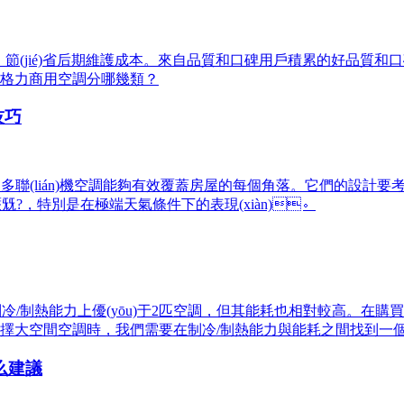
，節(jié)省后期維護成本。來自品質和口碑用戶積累的好品質和口
一般格力商用空調分哪幾類？
技巧
多聯(lián)機空調能夠有效覆蓋房屋的每個角落。它們的設計要考慮到
兓?，特別是在極端天氣條件下的表現(xiàn)。
冷/制熱能力上優(yōu)于2匹空調，但其能耗也相對較高。在購買空
空間空調時，我們需要在制冷/制熱能力與能耗之間找到一個平
么建議