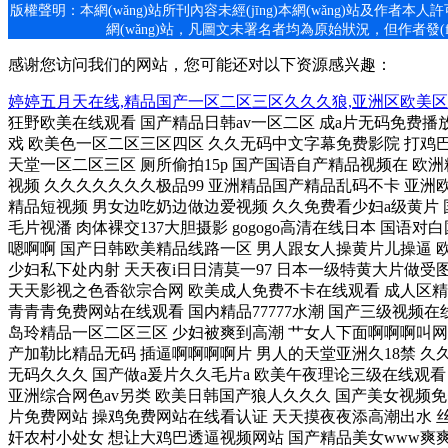
版權聲明：本網(wǎng)站所刊內容未經(jīng)本網(wǎng)站及作者本人
網(wǎng)站，凡圖文未署名者均為原始狀況，但作者發(fā
感谢您访问我们的网站，您可能还对以下资源感兴趣：
婷婷五月天在线,精品国产一区二区三区久久久狼,亚洲区欧美