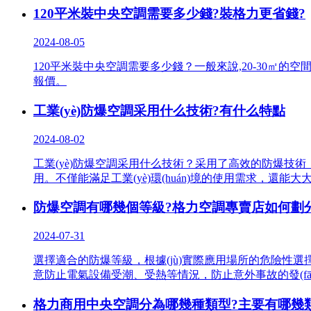
120平米裝中央空調需要多少錢?裝格力更省錢?
2024-08-05
120平米裝中央空調需要多少錢？一般來說,20-30㎡的空間可
報價。
工業(yè)防爆空調采用什么技術?有什么特點
2024-08-02
工業(yè)防爆空調采用什么技術？采用了高效的防爆技術
用。不僅能滿足工業(yè)環(huán)境的使用需求，還
防爆空調有哪幾個等級?格力空調專賣店如何劃
2024-07-31
選擇適合的防爆等級，根據(jù)實際應用場所的危險性選擇
意防止電氣設備受潮、受熱等情況，防止意外事故的發(f
格力商用中央空調分為哪幾種類型?主要有哪幾