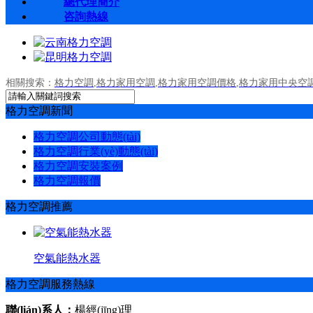
總代理簡介
咨詢熱線
相關搜索：
格力空調
,
格力家用空調
,
格力家用空調價格
,
格力家用中央空
格力空調新聞
格力空調公司動態(tài)
格力空調行業(yè)動態(tài)
格力空調安裝案例
格力空調報價
格力空調推薦
空氣能熱水器
格力空調服務熱線
聯(lián)系人：
楊經(jīng)理