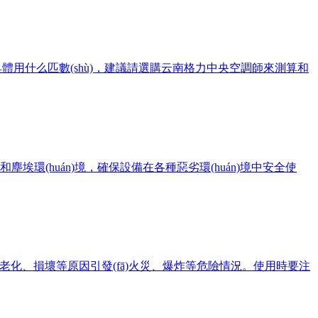
今，具體用什么匹數(shù)，建議請選購云南格力中央空調師來測算和
塵埃環(huán)境，確保設備在各種惡劣環(huán)境中安全使
損壞等原因引發(fā)火災、爆炸等危險情況。使用時要注