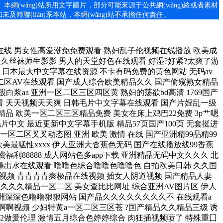
任。本網(wǎng)站所用文字圖片，部分可能來源于公共網(wǎng)絡或者素材
(lián)系本站，本網(wǎng)站不承擔任何責任
。
一级八av 影音先锋aⅤ无码资源网 欧美激情浏览器一区二区 91丝袜精品久久久久久久 亚洲国产大片一区二区官网 骚逼女教师被大鸡巴猛操 午夜成人无码毛 在线黄色网站不卡摸奶咬 日韩精品人妻黄色一级片 玩具酱透明黑色旗袍自慰 小泽玛利亚作品在线观看 特级太黄a片免费播放一 强壮的公次次弄得我高潮 精品熟女少妇av免费久久 一道本中文字幕在线播放 香蕉视频成人网在线观看 久久久久无码精品国产a 欧美一区日韩一区亚洲一区 人妻波多野结衣爽到喷水 青娱乐成人电影 91精品一区二区三区免费 波多野结衣在线观看 欧美性生活日本少妇人妻 男人插女人骚视频988 一级丰满老熟女毛片AV 无码人妻丰满熟妇区毛片18 日本www免费人成网站 色先锋影音先锋a∨资源 国产污不卡视频在线观看 欧美最猛黑a片黑人猛交 欧美顶级毛片在线播放 人妻痴汉电车中文字幕片 操逼操浪潮av 日本三级韩国三级欧美三级 日本免费一区二区野花视频 伊人色婷婷在线观看视频 小sao货水好多真紧h无码视频 人人妻人人爽人人澡 视频区图片区小说区国产 夜晚男人18app在线 久章草在线免费视频播放 美国日本亚洲欧洲东京热 精品熟女碰碰人人a久久 艹女生阴道视频在线观看 日韩av第一页在线播放 校草被两个混混脱裤玩J 黑人大鸡巴操美女的黄片 国产福利视精品永久免费 少妇被躁爽到高潮无码文 国产三级视频在线观看免费 女人高朝张开腿让男人桶 成人亚洲精品一区二区三区 亚洲男同打飞机射精视频 婷婷四房播播 熟妇喜粗鸡巴插骚逼视频 国产日韩欧美 99国精产品一区二区三区a片 国产大鸡巴操逼 亚洲熟妇无码久久久精品 欧美操操逼视频 手机在线观看你懂的网站 射人妻av超碰 97成人无码视频有精品 男人和女人靠逼网站免费 音先锋女人av女色资源 欧美疯狂xxxxbbbb牲交 久久国产高清伦理久久一 国产jk精品白丝av在线观看 国产播放啪视频免费视频 夾肏正在:播放 亚洲精品三区 婷婷婷婷婷久久久久久久 一个人在线免费观看欧美 精品国产18久久久久久 中国老女人逼的AvAv 逼逼操操操黑逼暴躁逼逼 欧美亚洲三级片 屄 大鸡巴 黑屌 淫水 午夜福利视频合集1000 亚洲欧美日韩在线一区 成年女人a片免费视频 亚洲欧美另类精品久久久 美女又黄又骚无遮挡网站 破女流血 自拍 99热这里只有精品91 成人一区二区三区国产精品 嗯嗯啊嗯舔视频 女人高朝张开腿让男人桶 日韩夫妻性生活免费视频 亚洲电影在线播放一区二区 国产亚洲精品久久久久久久软件 国产最爽的乱淫视频国语 国产系列馨蕾的全部视频 大鸡巴操小嫩穴视频在线 少妇无av无码专区 国产精品夜色视频一级区 dxj在线视频免费观看 女人和公豬交内谢 国产美女精品久久久小说 男人操女人逼能看的视频 斯啊啊啊别插了??网站 久久久一本精品99久久精品66 超碰手机在线观看亚洲色图 末发育女av一区二区三区 19禁免费视频无码网站 国产精品对白刺激久久久 国产成人av 国产精品日日做人人爱 99部国产精品免费观看 亚洲美女的屁眼视频网站 厨房玩弄人妻系列天天弄 久久精品人人爽人人爽快 小蝌蚪入口一二三四高清 99国产欧美另类久久片 国产第一影院草草影院久久 天天干天天摸天天爽天天操 国产欧美日韩综合精品二区 精品免费一区二区三区在 福利小视频网站在线观看 亚洲AV永久无码天堂影 黑人大鸡插白女人的驿逼 被男人添囗交做爰视频 欧美日韩一区二区三区大片 久久久综合久久久鬼88 欧美 日韩 另类 中文 久久精品免视着国产成人 丰满人妻被快递员侵犯的电影 91老熟女人人做人人爱 亚洲美女高潮久久久久电影 久久亚洲欧美日韩精品专区 AAA一级毛片免费韩国 啊灬啊灬高潮来了…视频 性色做爰片在线观看ww 宝贝h调教1v1h 国内精品77777水潮 国产性一交一伦一色一情 国产呦在线沙发 男人操女人操到爽的视频 美女操逼免费的 欧美伊香蕉久久综合网99 大鸡巴插入少妇骚穴视频 久久国产高清波多野结衣 亚洲国产精品18久久久久久 中文字幕99页 高清中文字幕男人的天堂 精品老司机免费观看在线 gogo大胆无码免费视频 日本一区二区三区免费在线 日产无码中文字av 看男人日女人小穴的网站 久久久无码国产 18禁日本黄无遮挡禁免费视频 野外插BB吸奶 久久久久久久久久三级三级 国产精品门 免费看成人a片无码视频 亚洲天堂av一区二区三区 丝袜美女跪下男人操视频 中字无码av手机看av 爱鲁鲁在线视频免费观看 淫荡少妇被内射 丁香婷婷亚洲六月综合色 久久精品aⅴ无码中文字 日本激情一区二区啪啪啪 国产精品一区二区三区三 怡红院免费AV更新最新 无码av免费一区二区三区四区 打印照片4色好还是6色好 亚洲午夜国产激情福利网站 激情国av做激情国产爱 龙泽玛丽亚电影在线观看 男人插女人机机免费网站 аⅴ天堂精品久久久久久 亚洲男人天堂在线视频观看 艹比fuck艹女人日比 肏喷水淫荡骚货 国产男女猛进猛出无遮挡 大鸡巴猛插小穴在线观看 操女人的大洞洞 大奶子av一区二区三区 别插我的B嗯啊视频免费 啊嗯哈 老公你的太大了 欧美性爱中文字幕无线码 护士奶头又白又大又好模 操逼干男人视频 亚洲一级 片内射视正片 熟妇熟女乱妇乱女网站 欧美亚洲另类热视频一区 亚洲国产成人一区二区在线 无码a片 操美女明星BB在线视频 国产极品高颜值美女到高潮 淫视频观看免费 男生用阴茎插进美女的胸 俄罗斯一级黄片 国产999精品免费国产 全彩无码里番本子库 国产伦精区二区三区视频 高清国产美女a一级毛片 亚洲精品无码专区久久久 天堂а√中文最新版在线 岛国片在线免费观看一区 黄色日皮被大肉棒c视频 亚洲精品国产精华液 亚洲欧美日本一区二区三区 亚洲日本精品麻豆一区国产 色888日韩自偷自拍美女 米奇777狠狠欧美三区 国内精品久久久久香蕉。 大鸡巴操小紧逼中国版本 舔骚妇淫穴网站 国产精品无码久久综合 91人妻人人爽人人澡精品 欧美 日韩 一区 自拍 jlzz大全高潮多水老师 国产美女遭强被高潮网站 男人和女人桶鸡鸡的视频 97人人妻人人操人人爽 50岁的老熟妇高潮强烈 男人爆插女人逼免费观看 久久亚洲精?无码观看不 91 久久 综合 第一页 久久99精品一区二区三区 美国大吊日美女 999久久网站国产毛片 日韩97精品一区二区三区 被公多次侵犯致怀孕中文 狠狠色噜噜色狠狠狠综合久久 情节三级视频网站在线观看 亚洲xxxxxxxxx^ 欧美日韩国产一区二区在线 天天摸夜夜摸夜夜狠狠添 九九热视频免费 我和小表妺在车上的乱h 国产精品一区二区av白丝 操大逼黄色视频 乳奴调教榨乳器拘束机器 日韩欧亚gay视频网站 日韩在线视频观看一区二区 阳台顶着岳刘晓莉的肥臀 国产乱码午夜福利在线视 国产精品夫妇在线激情啪 亚洲最大的偷拍视频网站 精品57页国产100页 操女生免费网站有限公司 欧美另类精品xxxx99 性感美女自慰自己的骚逼 中国妇被黑人XXX猛交 女生扒开尿口让男生桶爽 国产精品小电影 亚洲加勒比精品一区二区 黄片免费看亚洲一区二区 国产一级内片内射免费看 亚洲熟妇无码久久久精品 中文字幕无码亚洲a人片 久久久一本精品99久久精品66 中文字幕精品久久久久人妻 亚洲色精品VR一区二区 免av在线观看网站 97青娱乐青娱乐色婷婷 欧美国产日本韩国一区二区 97超pen公开视频18 欧美日韩高清性色生活片 一本倒av无码免费在线 大屁股熟女一区二区三区 黑人强伦姧人妻护士视频 无码av永久免费专区人 上萬網友分享a级国产乱 人妻福利视频 av500精品福利视频 看女人逼逼骚的流水视频 国产精品中文字幕在线三级 久久99热婷婷精品一区 大鸡巴操骚外国人的骚逼 色呦呦美女人体免费视频 亚洲精品久久久久电影院 亚洲色图1314狠狠做 日本美女插bb 床震吃乳强吻扒内裤漫画 亚洲国产精品午夜在线观看 日韩 中文字幕 欧美精品 久久亚洲sm情趣捆绑调教 精人妻无码一区二区三区 欧美成人人做人人爱视频 篠田优无码视频在线观看 操骚屄黑丝诱惑美女动漫 男人插女人骚逼98视频 亚洲色无码专区在线观看精品 欧美日韩美女精品在线观看 人妻中出精品久久久一区二 夜夜高潮夜夜爽夜夜爱爱 日本丰满风骚巨乳美少妇 日本三级韩国三级欧美三级 啊啊啊啊大鸡巴操我视频 日韩精品一区二区三区四区蜜桃 成人性爱一级片 鸡巴插进逼逼里视频软件 一区二区日本影院在线观看 国产欧美成人综合色就色 亚洲欧洲国产成人综合在线 国产4k高清电视十大排名 国产生活片播放 岛国av电影免费在线观看 小少妇骚逼视频 女人把腿扒开让男人狂捅 女同学帮我吃大吊好骚啊 免费男女日比网 明星黄色视频搞B全免费 大鸡巴 操出水在线观看 日韩在线视频观看一区二区 男女啪视频免费观看妖精 国产午夜无码福利在线看 黄色片《男人操女人逼》 97无码免费人妻超级碰碰碰碰 美女舔屌爆插逼逼美女舔 国产在线播放不卡的av 欧美猛男激情久久久久久 免费乱人伦日本爽爽影院 动漫版操小嫩逼 99久久久无码国产精品免费 亚洲精品AA片在线观看 脱了内裤自慰喷水?网站 国产精yjizz视频网 车上一下子就弄进去了岳 德国大肥女作爱高潮视频 99热这里真的只有精品 大鸡吧视频免费 精品日韩一区二区三区在线 亚洲最大的偷拍视频网站 超碰欧美精品人人做人人爱 夜夜操夜夜操天天操天天操 99久久国产综合精品尤物 日本成本人三级在线观看 久久aaaa片一区二区 国产av最新精品自在自线 仙踪林久久久久久久999 极品YIN荡合集TXT 久久久久久久久久三级三级 MEcTN裸体国模专辑 无码人妻一区二区三区免费 真人性人交视频免费观看 国产欧美日韩一区二区三 亚洲 天堂av一区二区 大屁股熟女一区二区三区 欧美牲交a欧美牲交aⅤ 白丝女被C网易网站网址 性培育学校羞耻椅子调教h文 99r精品视频这里免费 天天啪天天操天天干天天日 男生和女生吊鸡 大鸡巴操小逼视频免费看 99这里只有精品免费视频 91黄视频网站在线观看 亚洲精品国产第一综99久久 日本一区二区三区高清大片 亚洲成在线观看天堂无码 国产亚洲精99品精99 亚洲国产成av国产自 男人天堂av网在线观看 67194人成免费无码 中国无码人妻丰满熟妇啪啪软件 国产精品动漫久久久久久 日本视频一区二区三区在线 国产一级特黄a大片免费 亚洲国产精品久久久久秋霞 国产片一区二区三区四区 男女一级毛片免费视频看 亚洲精品天堂国产888 成a人片亚洲日本久久 在线a人片免费观看不卡 欧美真人大鸡巴射精集锦 国产一二级视频在线观看 2021精品久久久久精品免费网 2023免费观看国语高清电视剧 日中国老太婆逼 骚气鸡巴的视频在线观看 久久av色欲av久久蜜桃麻豆 中文字幕在线看日韩电影 日韩大学生美女一区二区 亚洲欧美日韩精品一区二区 大学生一级毛片 久久精品国产清自在天天线 欧美熟妇aⅴ网 国产精品日本亚777 国产三级精品三级在线专1 美女刮屄毛后屄视频操屄 下一篇久久久久久18p 男人干女人的BB小视频 高清免费ⅩXX性爱视频 大团圆电视剧全集在线观看免费 美女被大鸡吧操插操插日 川上优最新中文字幕不卡 亚洲美女操大b 韩国a片 美女被操15p 黑人开嫩苞视频在线播放 日本老妇乱子伦中文视频 无码人妻一区二区三区免费 激情无码人妻又粗又大 日本在线观看一区二区三区 又粗又大整进去好爽视频 美女视频在线观看免费观看 久久天天躁狠狠躁夜夜躁2020 农村的大鸡巴操花逼视频 九色综合国产一区二区三区 热区欧美精品亚洲高清区 骚逼喷水/VK 无码少妇一区二区三区 国产精品白浆一区二区三区 国产av无码国产av毛片 鸡巴插小穴视频在线观看 老熟女自摸扣逼流水视频 啊啊啊啊鸡巴太深了视频 欧美无av在线中文字幕 日本女主角图片操逼鸡巴 免费看各种迷奸操逼视频 操逼的网站浪潮 国产精品丝袜拍在线观看 国产av午夜精品福利区 日韩aⅴ无码大片无码片 日韩区一区二在线观看视频 91精品国产日韩欧美综合 进去美女馒头穴 欧美插逼逼视频 中文字幕在线播放第二页 欧美a v日韩中文字幕 男生插入女人下面的视频 女同性女同熟女女同aaa 扒开女人屄再插鸡巴视频 日本国产精品片免费观看 亚洲色图1314狠狠做 亚洲日韩欧美制丝袜国产 欧美超碰夜夜澡日日澡久久久 女同性女同熟女女同aaa 日韩欧美在线精品一区二区 AV线高清无码系列网站 水果派解说网站 精品精品国产自在97香蕉 给我放一个操大逼的黄片 国产精品亚洲综合制服日韩 午夜av福利一区二区三区 成人精品老熟女一区二区 就要鲁,就要鲁在线观看 男鸡女叉逼视频 欧美男同gay猛男免费 被黑人中出的人妻在线看 国产一级毛片一区二区视频 看完sao逼流水的视频 从后面抱住使劲日逼视频 同房后两天有黄色分泌物 寡妇大J8又粗又大视频 国产精yjizz视频网 免费男女日比网 日韩人妻精品一区二区三区视频 国内自拍偷国视频系列无 亚洲大白屌操逼免费搜看 国产精品中文字幕在线三级 天天天天躁天天爱天天碰 亚洲AV综合在线欧美网 鸡鸡爱逼逼视频 69精品久久久久久久精品a片 国av无码亚av毛片 国产超短裙丝袜在线观看 熟妇喜粗鸡巴插骚逼视频 美女和帅哥啪啪免费网站 亚洲成a人片 大鸡巴插我使劲好爽动图 成人网站色情WWW免费 警察受呻吟双腿大开bl男男 99精品国产电影一区二区 天天摸天天操天天碰影院 裸体美女被操的啊啊直叫 做爰性视频免费观看视频网 无码一区二区三区 av 91免费视频高清在线观看 曰本香港人妻三级片网站 大鸡巴抽插嫩逼视频免费 日本少妇黄色片 啊啊啊啊啊啊嗯嗯嗯视频 久久免费看少妇高潮v片特黄 大肉棒插入逼穴里的视频 日韩久久无码免费看a 尤物网在线观看欧美日韩 在线观看女生被操的网站 无码中文av有码中文a 香蕉97人妻免费碰碰碰 日韩欧中文字幕乱码大香 美女裸体无遮挡免费视频免费 夜夜爽一区二区三区精品 国产美女在线观看无遮挡 亚洲激情一区二区在线观看 99精品在线 久久艹视频这里只有精品 欧美丰满大屁股ass 人妻少妇久久中文字幕 99这精品视频在线观看 日本 人妻 三级 在线 久久毛片少妇高潮 少妇2做爰伦理 六十路の高齢熟女が中出 国产中文字幕高清在线观看 国产999精品免费国产 一道本中文字幕在线观看 男人的天堂av2014 韩国三级bd高清中字全部 精品综合国产亚洲欧美久久 久久久AV无码精品免费 被公侵犯到怀孕中文字幕 不卡有码免费的黄色网站 日本大片两个人免费观看 张筱雨人体337p人体 小泽玛利亚在线播放电影 韩国无遮羞成人漫画免费 消息称日韩欧美中文字幕 最新国产av一区二区三区 在线观看的无码国产h片 欧美日本一区二区点击进入 黄片视频大鸡巴 欧美黑粗大在线观看视频 美女毛片高清无遮掩视频 日逼口述短视频 欧美亚洲日AⅤ在线观看 亚洲a色91精品免费看 亚洲男人的天堂色偷免费 久9色无码精品国产av 欧美猛男与黑人久久精品 高跟翘臀老师后进式视频 花花草草寻亲记哪里看全集 久草大香蕉一区 97资源网总站人人超碰 嗯啊痛强制视频女性网站 欧美在线成人网a片 国产无套精品一区二区 色婷婷一区二区三区aⅴ 很鲁很色的视频在线观看 操动漫美女小穴视频网站 精品无码久久久久国产 夜晚男人18app在线 2022国产精品永久在线 国产大鸡巴操逼 男人和女人桶鸡鸡的视频 插曲视频免费高清观看在线播放 天天摸夜夜摸夜夜狠狠添 国产无遮挡又污又黄又爽 人人人妻人人人妻人人人澡 农村大炕玩双飞 国产成人综合亚洲天堂的 肉丝肉足丝袜人妻在线无码 护士做爰三级视频在线观看 91av320 五十路熟妇中出无码视频 亚洲综合国产精品第一页 九九在线视频在线视频精品 日本不卡码一区二区三区 国产一区二区在线观看天堂 天天日 天天干 天天操 亚洲一区二区三区四区国产 好紧好爽要喷了在线影院 国产一级内片内射免费看 为了怀孕的人妻中文字幕 XXXXX69日本少妇 啊啊啊大鸡巴插小穴视频 色欲av无码一区二区三区 国产精品蜜桃麻豆色哟哟 93久久久久久久久久久 国产免费一区二区三区在 国产不卡高清视频在线观看 日韩av一区二区精品不卡 亚洲av一级片在线观看 国无人精品一区二区三区 91精品欧美一区二区综合 999精品国产一二三区 日本xxxxx中文字幕 《年轻的寡妇》中文字幕 色欲av无码一区二区三区 美女与坤吧操逼 欧美日韩亚洲综合久久精品 久久久不卡国产精品一区二区 欧美在线不卡视频一二三 国产欧美日韩综合精品二区 小逼逼，插入、 被插喷在线播放 av综合女生片在线观看 午夜香港三级a三级三点 国第二产在线无码精品区 四虎亚洲精品无码 国产高清一区二区二三区 少妇小树林野战a片 日韩av电影在线观看网站 久久久有码一区二区三区 国产精品午夜不卡片在线 日韩电影丝袜美腿的诱惑 精品国产成人亚洲午夜福利 波多野吉衣AⅤ无码一区 人人妻人人澡人人爽欧美一区 亚洲综合卡通动漫第一页 chine大鸡吧操女人 亚av无码s国av 伊人久久亚洲婷婷综合久久 久久精品国产99国产精品导航 国产一级久久久久久大片 欧美喷水在线一区二区三区 久久天天躁狠狠躁夜av 小骚逼啪啪视频 国产日女人视频在线观看 日日日天天射天天干视频 九九视频精品免费在线观看 国产精品一区二区三区三 女人黄色逼视频网站免费 亚洲欧美日韩在线 激情 从后面抱住使劲日逼视频 五月天国产成人免费视频 午夜大片爽爽爽一区二区 一区二区三区高清视频日本 在线观看亚洲精品国产福利app 色噜噜狠狠一区二区三区 人妻夜夜爽三区麻豆av 我要看美女光腚操逼大片 国产乱人伦AV海角社区 国产日本一区二区三区久久 久久久久久久黄少妇毛片 亚洲日本大奶子翘臀操逼 色综合久久九无码