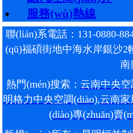
服務(wù)熱線
聯(lián)系電話：131-0880-88
(qū)福碩街地中海水岸銀沙2幢1
南
熱門(mén)搜索：
云南中央空調(
明格力中央空調(diào)
,
云南家用
(diào)專(zhuān)賣(