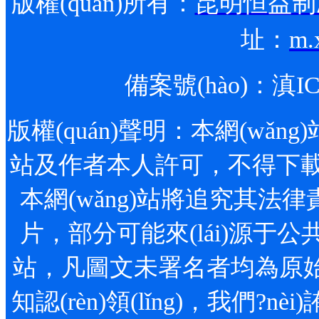
版權(quán)所有：
昆明恒益制冷
址：
m.
備案號(hào)：
滇IC
版權(quán)聲明：本網(wǎng)站
站及作者本人許可，不得下載
本網(wǎng)站將追究其法律責
片，部分可能來(lái)源于公共
站，凡圖文未署名者均為原始
知認(rèn)領(lǐng)，我們?nè