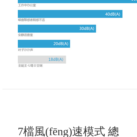
7檔風(fēng)速模式 總