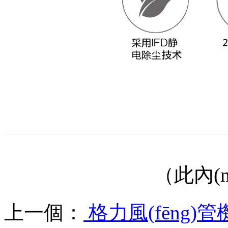
（此內(n
上一個：
格力風(fēng)管