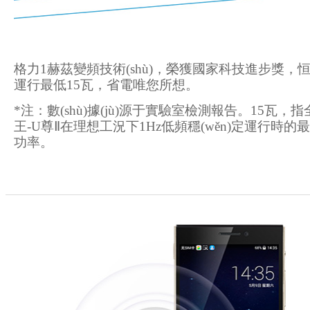
格力1赫茲變頻技術(shù)，榮獲國家科技進步獎，
運行最低15瓦，省電唯您所想。
*注：數(shù)據(jù)源于實驗室檢測報告。15瓦，
王-U尊Ⅱ在理想工況下1Hz低頻穩(wěn)定運行時的
功率。