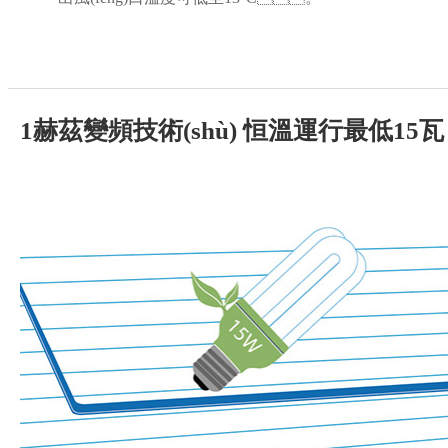
1赫茲變頻技術(shù) 恒溫運行最低15瓦