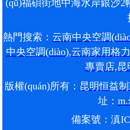
(qū)福碩街地中海水岸銀沙2
熱門搜索：
云南中央空調(diào
中央空調(diào)
,
云南家用格力空調
專賣店
,
昆
版權(quán)所有：
昆明恒益制冷
址：
m.
備案號：
滇IC