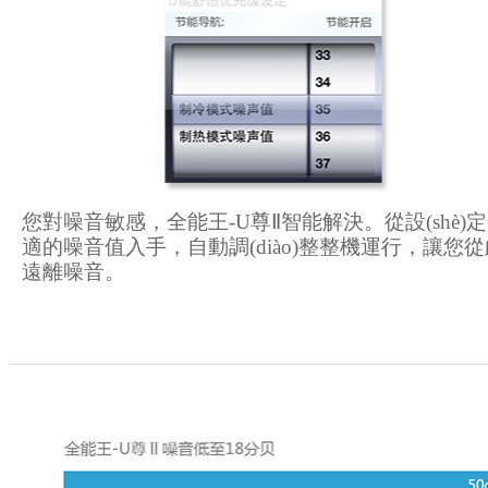
您對噪音敏感，全能王-U尊Ⅱ智能解決。從設(shè)
適的噪音值入手，自動調(diào)整整機運行，讓您
遠離噪音。