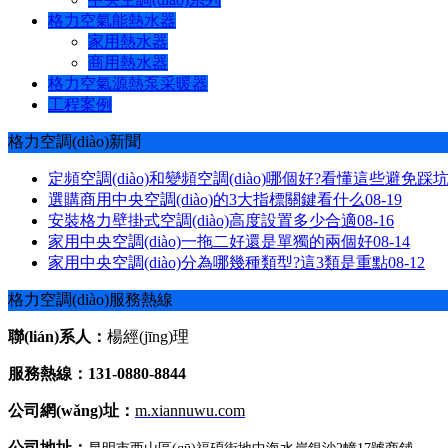
格力空氣能熱水器
家用熱水器
商用熱水器
格力空氣源熱泵采暖器
工程案例
格力空調(diào)新聞
定頻空調(diào)和變頻空調(diào)哪個好?看懂這些避免踩
選購商用中央空調(diào)的3大指標關鍵看什么
08-19
安裝格力壁掛式空調(diào)高度設置多少合適
08-16
家用中央空調(diào)一拖二好還是單獨的兩個好
08-14
家用中央空調(diào)分為哪幾種類型?這3類是重點
08-12
格力空調(diào)服務熱線
聯(lián)系人：
楊經(jīng)理
服務熱線：131-0880-8844
公司網(wǎng)址：
m.xiannuwu.com
公司地址：