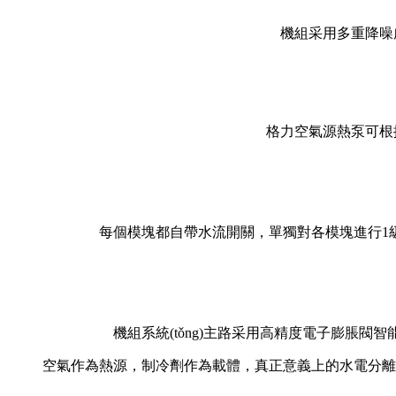
機組采用多重降噪處理及結(
格力空氣源熱泵可根據(
每個模塊都自帶水流開關，單獨對各模塊進行1級
機組系統(tǒng)主路采用高精度電子膨脹閥智能調(dià
空氣作為熱源，制冷劑作為載體，真正意義上的水電分離。