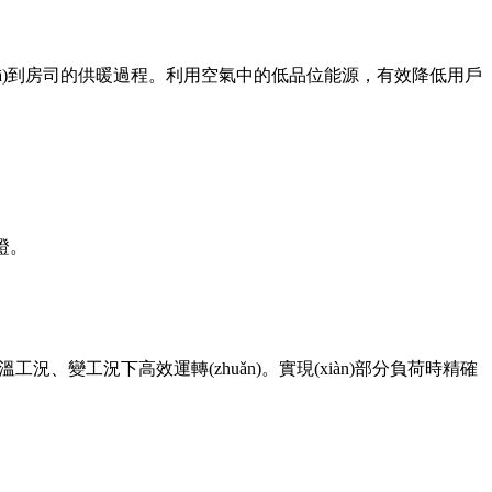
fā)到房司的供暖過程。利用空氣中的低品位能源，有效降低用戶
。
溫工況、變工況下高效運轉(zhuǎn)。實現(xiàn)部分負荷時精確