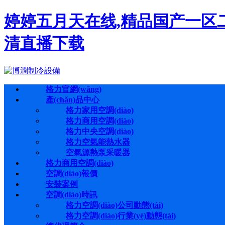
婷婷五月天在线,精品国产一区
清直播下载
格力官網(wǎng)
產(chǎn)品中心
格力家用空調(diào)
格力商用空調(diào)
格力中央空調(diào)
格力空氣能熱水器
空氣源熱泵采暖器
格力商用空調(diào)
空調(diào)報價
安裝案例
空調(diào)時訊
格力空調(diào)公司動態(tài)
格力空調(diào)行業(yè)動態(tài)