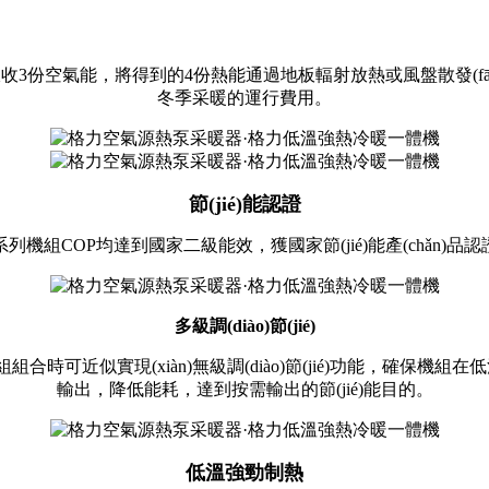
3份空氣能，將得到的4份熱能通過地板輻射放熱或風盤散發(
冬季采暖的運行費用。
節(jié)能認證
列機組COP均達到國家二級能效，獲國家節(jié)能產(chǎn)品認證
多級調(diào)節(jié)
合時可近似實現(xiàn)無級調(diào)節(jié)功能，確保機組在低
輸出，降低能耗，達到按需輸出的節(jié)能目的。
低溫強勁制熱