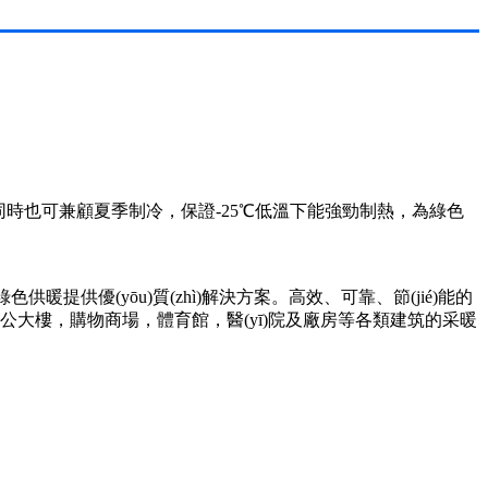
時也可兼顧夏季制冷，保證-25℃低溫下能強勁制熱，為綠色
色供暖提供優(yōu)質(zhì)解決方案。高效、可靠、節(jié)能的
，辦公大樓，購物商場，體育館，醫(yī)院及廠房等各類建筑的采暖