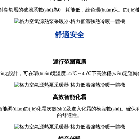
的破壞系數(shù)為0，耗能低，綠色環(huán)保。節(jié)能
舒適安全
運行范圍寬廣
設計，可在環(huán)境溫度-25℃～45℃下高效穩(wěn)定運轉(
高效智能化霜
智能調(diào)節(jié)化霜次數(shù)及進入化霜的模塊數(shù)
的舒適性。
靜音低噪