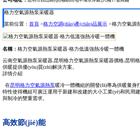
昆明市西山區(qū)福碩街地中海水岸銀沙2幢17號商鋪
格力空氣源熱泵采暖器
當前位置：
首頁
>
格力空調(diào)產(chǎn)品展示
>
格力空氣源
名稱：
格力空氣源熱泵采暖器·格力低溫強熱冷暖一體機
云南空氣源熱泵采暖器,昆明格力空氣源熱泵采暖器價格,昆明格力空
供暖提供優(yōu)質(zhì)解決方案。
詳情介紹
在
昆明格力空氣源熱泵
暖冷
一體機組
的開發(fā)專為供暖量身打造
特性使得機組可廣泛運用于新建和改建的大小工業(yè)和民用建筑空調(diào
與制冷的雙重需求。
高效節(jié)能