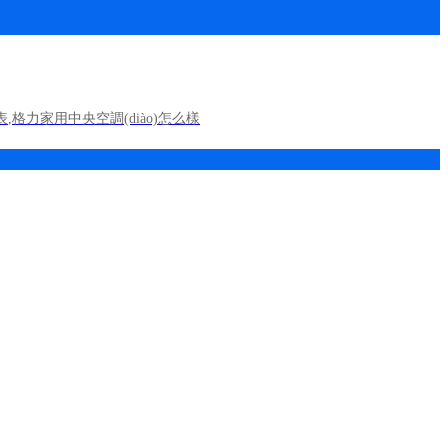
表
,
格力家用中央空調(diào)怎么樣