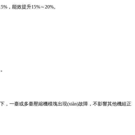
5%，能效提升15%～20%。
資。
下，一臺或多臺壓縮機模塊出現(xiàn)故障，不影響其他機組正