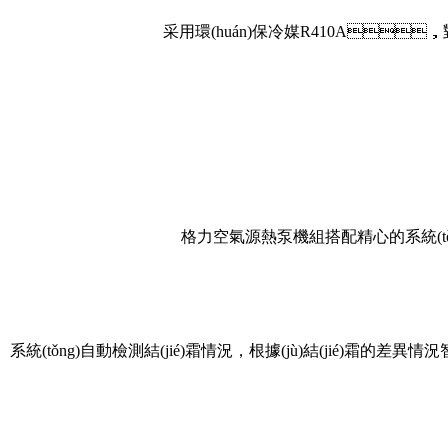
采用環(huán)保冷媒R410A，對臭氧層
格力空氣源熱泵機組搭配精心的系統(tǒng)
系統(tǒng)自動檢測結(jié)霜情況，根據(jù)結(jié)霜的差異情況