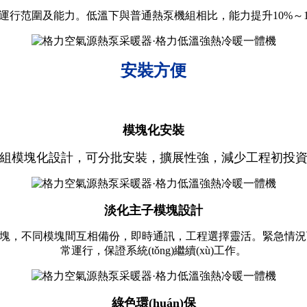
圍及能力。低溫下與普通熱泵機組相比，能力提升10%～1
安裝方便
模塊化安裝
組模塊化設計，可分批安裝，擴展性強，減少工程初投
淡化主子模塊設計
塊，不同模塊間互相備份，即時通訊，工程選擇靈活。緊急情況
常運行，保證系統(tǒng)繼續(xù)工作。
綠色環(huán)保