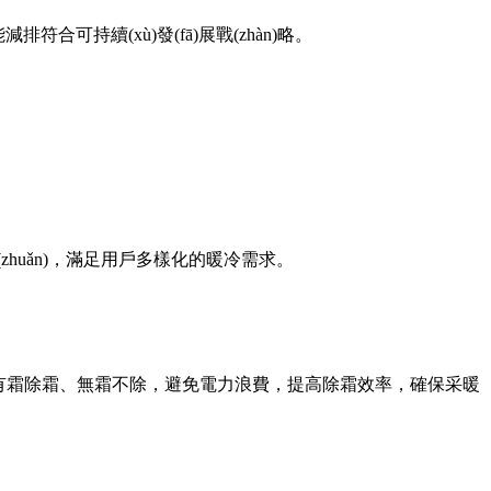
減排符合可持續(xù)發(fā)展戰(zhàn)略。
zhuǎn)，滿足用戶多樣化的暖冷需求。
。確保有霜除霜、無霜不除，避免電力浪費，提高除霜效率，確保采暖