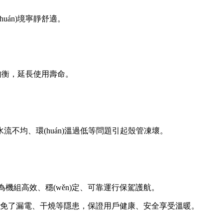
án)境寧靜舒適。
衡，延長使用壽命。
不均、環(huán)溫過低等問題引起殼管凍壞。
、穩(wěn)定、可靠運行保駕護航。
電、干燒等隱患，保證用戶健康、安全享受溫暖。