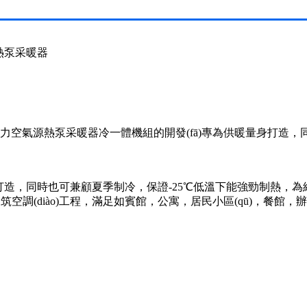
熱泵采暖器
氣源熱泵采暖器冷一體機組的開發(fā)專為供暖量身打造，同
，同時也可兼顧夏季制冷，保證-25℃低溫下能強勁制熱，為綠
)工程，滿足如賓館，公寓，居民小區(qū)，餐館