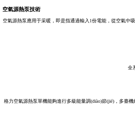
空氣源熱泵技術
空氣源熱泵應用于采暖，即是指通過輸入1份電能，從空氣中吸收
全系
格力空氣源熱泵單機能夠進行多級能量調(diào)節(jié)，多臺機組組