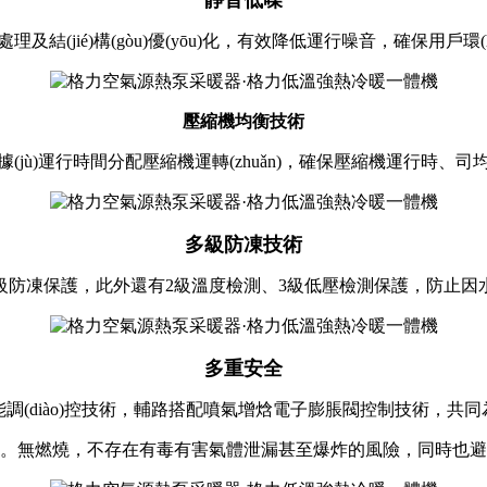
jié)構(gòu)優(yōu)化，有效降低運行噪音，確保用戶環(hu
壓縮機均衡技術
jù)運行時間分配壓縮機運轉(zhuǎn)，確保壓縮機運行時、司均
多級防凍技術
防凍保護，此外還有2級溫度檢測、3級低壓檢測保護，防止因水流
多重安全
o)控技術，輔路搭配噴氣增焓電子膨脹閥控制技術，共同為機組高效
無燃燒，不存在有毒有害氣體泄漏甚至爆炸的風險，同時也避免了漏