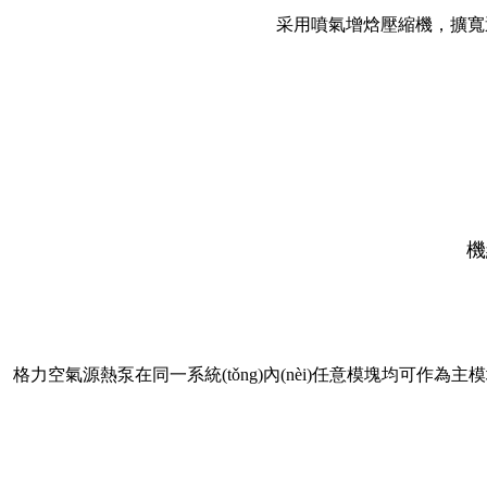
采用噴氣增焓壓縮機，擴寬運行范
機
格力空氣源熱泵在同一系統(tǒng)內(nèi)任意模塊均可作為主模