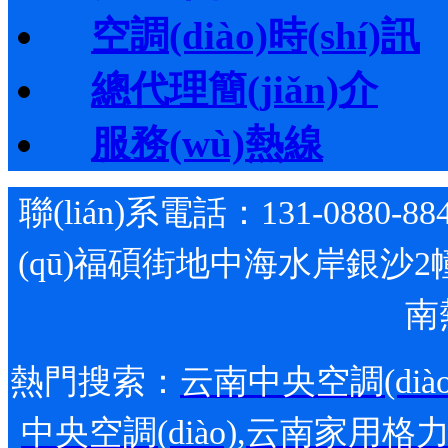
空調(diào)時(shí)訊
總代理簡(jiǎn)介
服務(wù)熱線
聯(lián)系電話：131-0880-88
(qū)福碩街地中海水岸銀沙2幢1
南
熱門搜索：
云南中央空調(diào
中央空調(diào)
,
云南家用格力空調