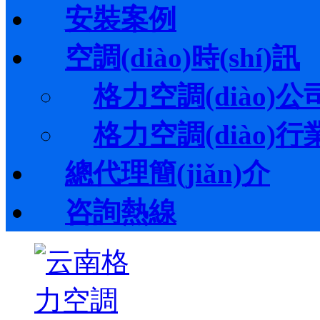
安裝案例
空調(diào)時(shí)訊
格力空調(diào)公司動
格力空調(diào)行業(y
總代理簡(jiǎn)介
咨詢熱線